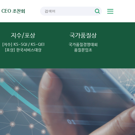
CEO 조찬회
지수/포상
국가품질상
[지수] KS-SQI / KS-QEI
국가품질경영대회
[포상] 한국서비스대상
품질분임조