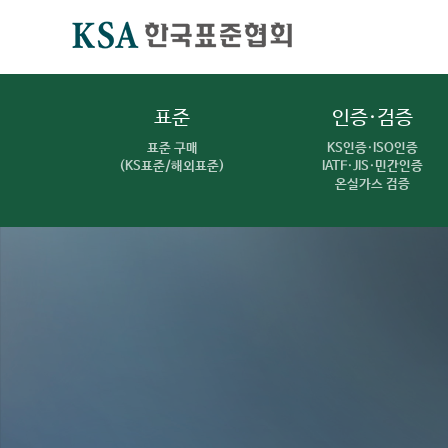
표준
인증·검증
표준 구매
KS인증·ISO인증
(KS표준/해외표준)
IATF·JIS·민간인증
온실가스 검증