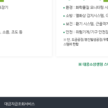
 포장기
환경 : 화학물질 모니터링 시
소방 : 열화상 감지시스템, 
보건 : 환기 시스템, 근골
 소음, 조도 등
안전 : 위험기계/기구 안전
※ 단, 도금공정/분진발생공정/위
스템에 한함
※ 대중소상생형 스마
대금지급조회서비스