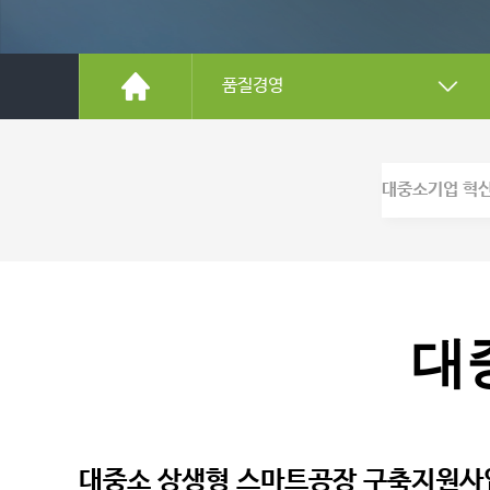
품질경영
대중소기업 혁
대
대중소 상생형 스마트공장 구축지원사