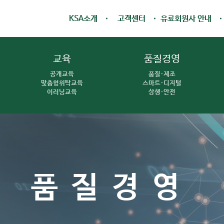
KSA소개
고객센터
유료회원사 안내
교육
품질경영
공개교육
품질·제조
맞춤형위탁교육
스마트·디지털
이러닝교육
상생·안전
품질경영