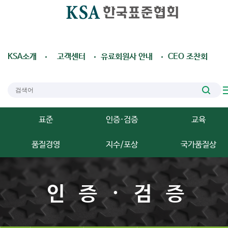
KSA소개
고객센터
유료회원사 안내
CEO 조찬회
표준
인증·검증
교육
품질경영
지수/포상
국가품질상
인증·검증