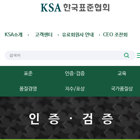
KSA소개
고객센터
유료회원사 안내
CEO 조찬회
표준
인증·검증
교육
품질경영
지수/포상
국가품질상
인증·검증