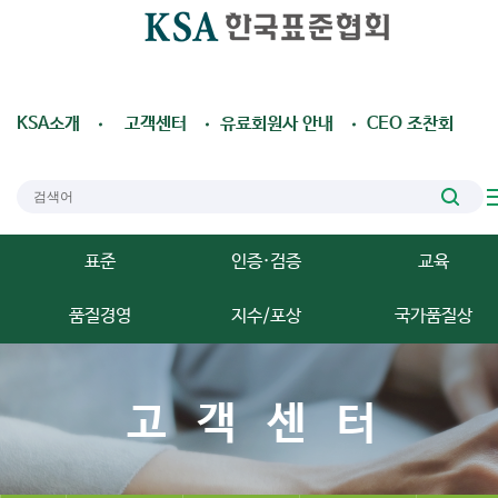
KSA소개
고객센터
유료회원사 안내
CEO 조찬회
표준
인증·검증
교육
품질경영
지수/포상
국가품질상
고객센터