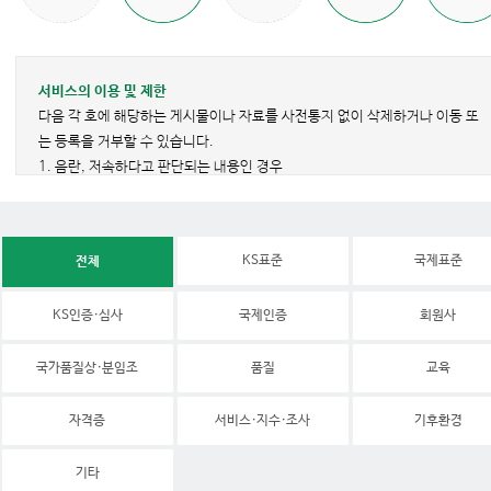
서비스의 이용 및 제한
다음 각 호에 해당하는 게시물이나 자료를 사전통지 없이 삭제하거나 이동 또
는 등록을 거부할 수 있습니다.
1. 음란, 저속하다고 판단되는 내용인 경우
2. 다른 이용자 또는 제3자에게 욕설과 언어폭력, 심한 모욕을 주거나 명예를
손상시키는 내용인 경우
3. 이용자에게 혐오감 또는 공포심을 불러일으키는 내용인 경우
KS표준
국제표준
전체
4. 공공질서 및 미풍양속에 위반되는 내용인 경우
5. 정치적 견해 차이, 인종·성별·지역·종교에 대한 차별 또는 비하내용인 경우
KS인증·심사
국제인증
회원사
6. 다른 사용자의 개인정보를 수집, 저장, 공개하는 행위 또는 내용인 경우
7. 타인의 컴퓨터를 손상시킬 수 있는 바이러스, 오염된 파일, 또는 기타 유사
국가품질상·분임조
한 소프트웨어 또는 프로그램을 포함하는 자료를 게시한 경우
품질
교육
8. 스팸, 광고·홍보, 영리를 목적으로 하는 상업적인 내용인 경우
9. 게시글 내에 삽입된 참조정보(URL 등)가 본 내용과 관련이 없는 경우
자격증
서비스·지수·조사
기후환경
10. 저작권 및 지적재산권 침해에 해당되는 내용인 경우
11. 다른 사용자의 사용에 불편을 초래할 정도로 사이트의 이용을 독점(게시
기타